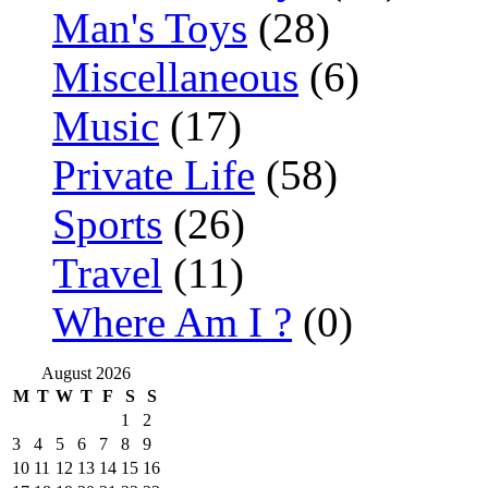
Man's Toys
(28)
Miscellaneous
(6)
Music
(17)
Private Life
(58)
Sports
(26)
Travel
(11)
Where Am I ?
(0)
August 2026
M
T
W
T
F
S
S
1
2
3
4
5
6
7
8
9
10
11
12
13
14
15
16